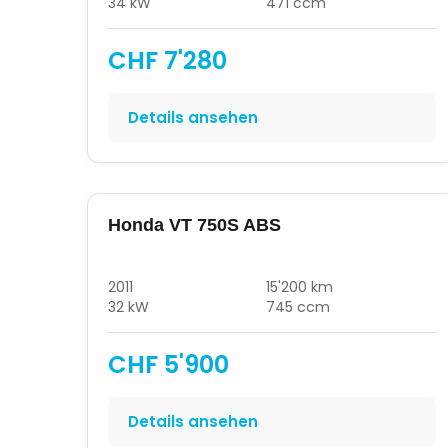
34 kW
471 ccm
CHF 7'280
Details ansehen
Honda VT 750S ABS
2011
15'200 km
32 kW
745 ccm
CHF 5'900
Details ansehen