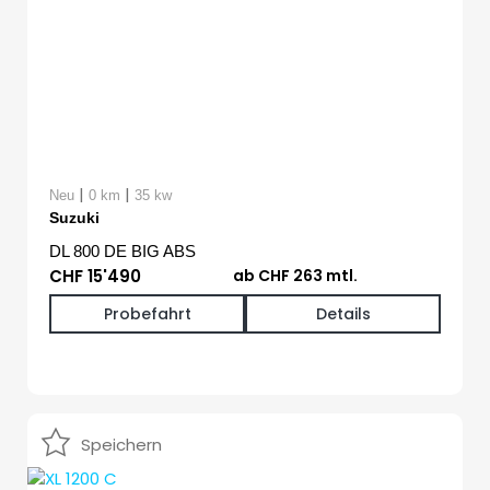
|
|
Neu
0 km
35 kw
Suzuki
DL 800 DE BIG ABS
CHF 15'490
ab CHF 263 mtl.
Probefahrt
Details
Speichern