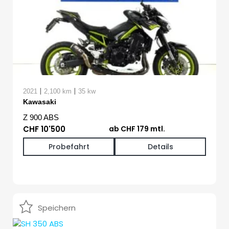
|
|
2021
2,100 km
35 kw
Kawasaki
Z 900 ABS
CHF 10'500
ab CHF 179 mtl.
Probefahrt
Details
Speichern