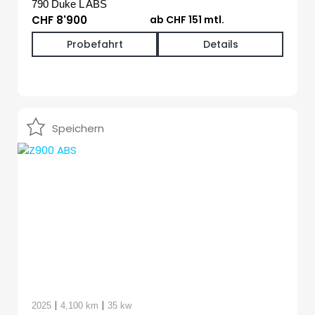
790 Duke L ABS
CHF 8'900
ab CHF 151 mtl.
Probefahrt
Details
Speichern
|
|
2025
4,100 km
35 kw