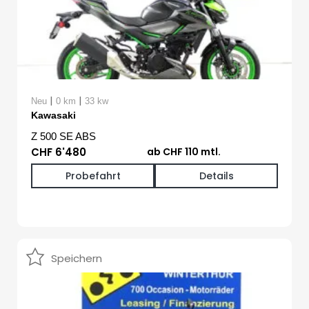
|
|
Neu
0 km
33 kw
Kawasaki
Z 500 SE ABS
CHF 6'480
ab CHF 110 mtl.
Probefahrt
Details
Speichern