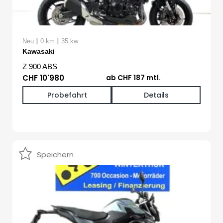
|
|
Neu
0 km
35 kw
Kawasaki
Z 900 ABS
CHF 10'980
ab CHF 187 mtl.
Probefahrt
Details
Speichern