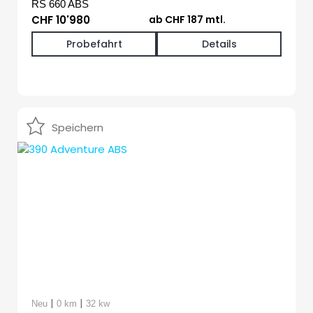
RS 660 ABS
CHF 10'980
ab CHF 187 mtl.
Probefahrt
Details
Speichern
|
|
Neu
0 km
32 kw