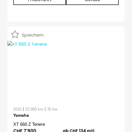
Speichern
|
|
2016
22,800 km
35 kw
Yamaha
XT 660 Z Tenere
CHF 7'900
ab CHF 134 mtl.