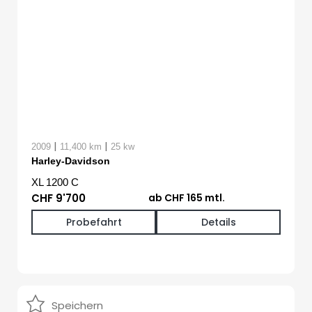
|
|
2009
11,400 km
25 kw
Harley-Davidson
XL 1200 C
CHF 9'700
ab CHF 165 mtl.
Probefahrt
Details
Speichern