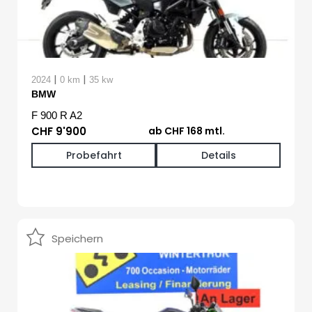
|
|
2024
0 km
35 kw
BMW
F 900 R A2
CHF 9'900
ab CHF 168 mtl.
Probefahrt
Details
Speichern