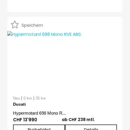
Speichern
|
|
Neu
0 km
35 kw
Ducati
Hypermotard 698 Mono R...
CHF 13'990
ab CHF 238 mtl.
Probefahrt
Details