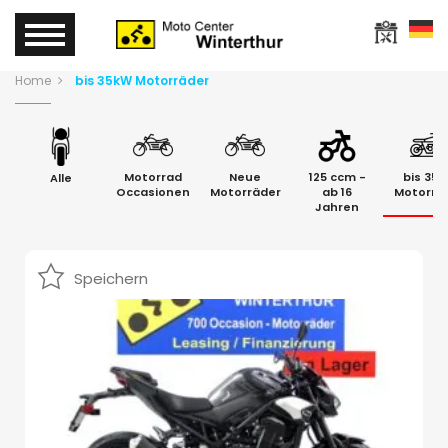
Home
bis 35kW Motorräder
Motorrad
Neue
125 ccm -
bis 35
Alle
Occasionen
Motorräder
ab 16
Motorrä
Jahren
Speichern