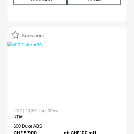
Speichern
|
|
2017
10,300 km
32 kw
KTM
690 Duke ABS
CHF 5'900
ab CHF 100 mtl.