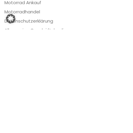
Motorrad Ankauf
Motorradhandel
Datenschutzerklärung
Allgemeine Geschäftsbedingungen
Impressum
Sitemap
Kontakt
Moto Center Winterthur AG
Steigstrasse 26
CH-8406 Winterthur
Email :
info@moto-center-winterthur.ch
Telefon :
+41 52 681 18 49
Mobil :
+41 79 431 42 70