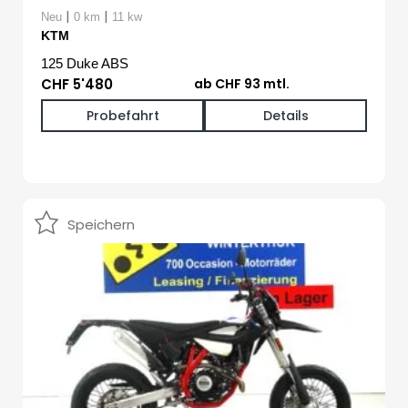
|
|
Neu
0 km
11 kw
KTM
125 Duke ABS
CHF 5'480
ab CHF 93 mtl.
Probefahrt
Details
Speichern