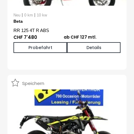
|
|
Neu
0 km
10 kw
Beta
RR 125 4T R ABS
CHF 7'480
ab CHF 127 mtl.
Probefahrt
Details
Speichern