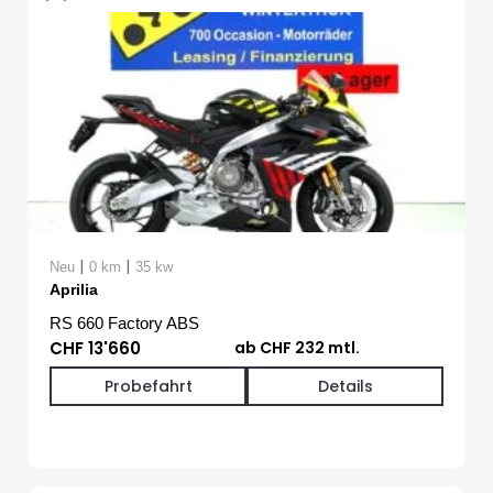
|
|
Neu
0 km
35 kw
Aprilia
RS 660 Factory ABS
CHF 13'660
ab CHF 232 mtl.
Probefahrt
Details