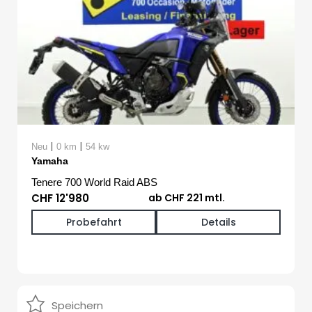
|
|
Neu
0 km
54 kw
Yamaha
Tenere 700 World Raid ABS
CHF 12'980
ab CHF 221 mtl.
Probefahrt
Details
Speichern