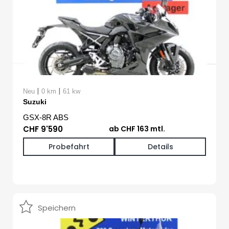
|
|
Neu
0 km
61 kw
Suzuki
GSX-8R ABS
CHF 9'590
ab CHF 163 mtl.
Probefahrt
Details
Speichern