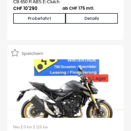
CB 650 R ABS E-Clutch
CHF 10'290
ab CHF 175 mtl.
Probefahrt
Details
Speichern
|
|
Neu
0 km
116 kw