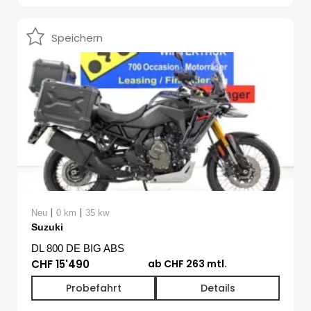
Speichern
|
|
Neu
0 km
35 kw
Suzuki
DL 800 DE BIG ABS
CHF 15'490
ab CHF 263 mtl.
Probefahrt
Details