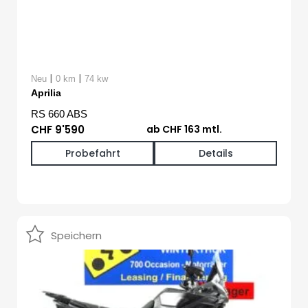
|
|
Neu
0 km
74 kw
Aprilia
RS 660 ABS
CHF 9'590
ab CHF 163 mtl.
Probefahrt
Details
Speichern