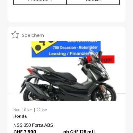
Speichern
|
|
Neu
0 km
22 kw
Honda
NSS 350 Forza ABS
CHF 7'590
ab CHF 129 mtl.