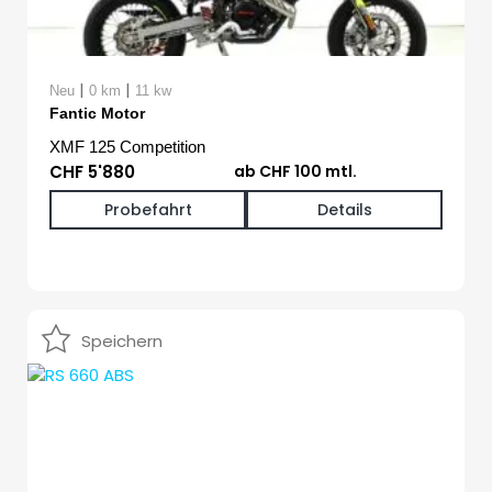
|
|
Neu
0 km
11 kw
Fantic Motor
XMF 125 Competition
CHF 5'880
ab CHF 100 mtl.
Probefahrt
Details
Speichern