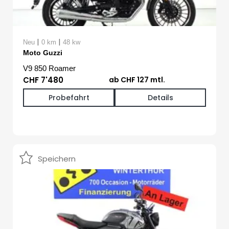
|
|
Neu
0 km
48 kw
Moto Guzzi
V9 850 Roamer
CHF 7'480
ab CHF 127 mtl.
Probefahrt
Details
Speichern