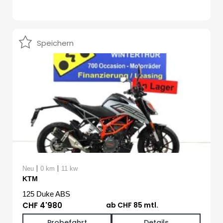
Speichern
|
|
Neu
0 km
11 kw
KTM
125 Duke ABS
CHF 4'980
ab CHF 85 mtl.
Probefahrt
Details