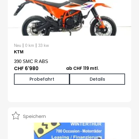
|
|
Neu
0 km
33 kw
KTM
390 SMC R ABS
CHF 6'980
ab CHF 119 mtl.
Probefahrt
Details
Speichern