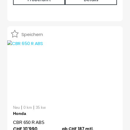
Speichern
|
|
Neu
0 km
35 kw
Honda
CBR 650 R ABS
CHF 10'990
ab CHF 187 mtl.