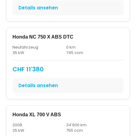
Details ansehen
Honda NC 750 X ABS DTC
Neufahrzeug
0 km
35 kW
745 ccm
CHF 11'380
Details ansehen
Honda XL 700 V ABS
2008
34'600 km
25 kW
755 ccm