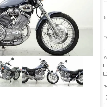
E
T
W
N