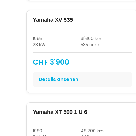
Yamaha XV 535
1995
31'600 km
28 kW
535 ccm
CHF 3'900
Details ansehen
Yamaha XT 500 1 U 6
1980
48'700 km