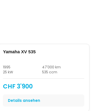
Yamaha XV 535
1995
47'000 km
25 kW
535 ccm
CHF 3'900
Details ansehen