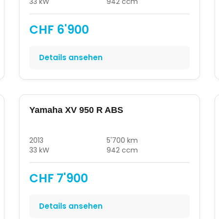
33 kW
942 ccm
CHF 6'900
Details ansehen
Yamaha XV 950 R ABS
2013
5'700 km
33 kW
942 ccm
CHF 7'900
Details ansehen