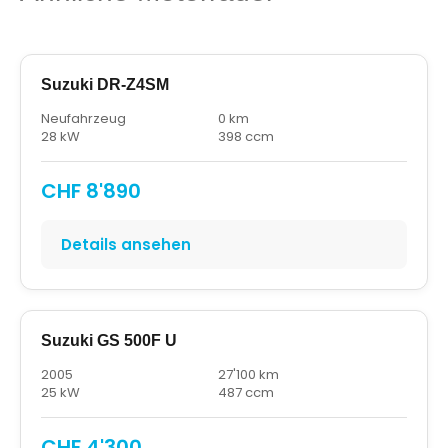
Suzuki DR-Z4SM
Neufahrzeug
0 km
28 kW
398 ccm
CHF 8'890
Details ansehen
Suzuki GS 500F U
2005
27'100 km
25 kW
487 ccm
CHF 4'300