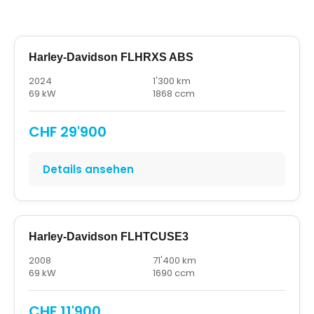
Harley-Davidson FLHRXS ABS
2024
1'300 km
69 kW
1868 ccm
CHF 29'900
Details ansehen
Harley-Davidson FLHTCUSE3
2008
71'400 km
69 kW
1690 ccm
CHF 11'900