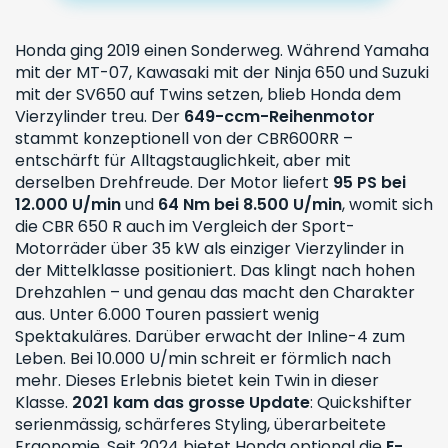
Honda ging 2019 einen Sonderweg. Während Yamaha
mit der MT-07, Kawasaki mit der Ninja 650 und Suzuki
mit der SV650 auf Twins setzen, blieb Honda dem
Vierzylinder treu. Der
649-ccm-Reihenmotor
stammt konzeptionell von der CBR600RR –
entschärft für Alltagstauglichkeit, aber mit
derselben Drehfreude. Der Motor liefert
95 PS bei
12.000 U/min
und
64 Nm bei 8.500 U/min
, womit sich
die CBR 650 R auch im
Vergleich der Sport-
Motorräder über 35 kW
als einziger Vierzylinder in
der Mittelklasse positioniert. Das klingt nach hohen
Drehzahlen – und genau das macht den Charakter
aus. Unter 6.000 Touren passiert wenig
Spektakuläres. Darüber erwacht der Inline-4 zum
Leben. Bei 10.000 U/min schreit er förmlich nach
mehr. Dieses Erlebnis bietet kein Twin in dieser
Klasse.
2021 kam das grosse Update
: Quickshifter
serienmässig, schärferes Styling, überarbeitete
Ergonomie. Seit 2024 bietet Honda optional die
E-