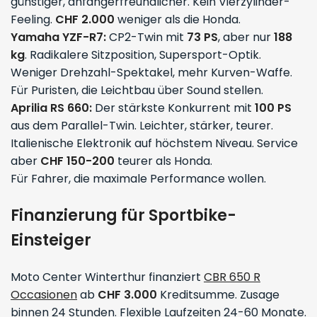
günstiger, anfängerfreundlicher. Kein Vierzylinder-
Feeling.
CHF 2.000
weniger als die Honda.
Yamaha YZF-R7:
CP2-Twin mit
73 PS
, aber nur
188
kg
. Radikalere Sitzposition, Supersport-Optik.
Weniger Drehzahl-Spektakel, mehr Kurven-Waffe.
Für Puristen, die Leichtbau über Sound stellen.
Aprilia RS 660:
Der stärkste Konkurrent mit
100 PS
aus dem Parallel-Twin. Leichter, stärker, teurer.
Italienische Elektronik auf höchstem Niveau. Service
aber
CHF 150-200
teurer als Honda.
Für Fahrer, die maximale Performance wollen.
Finanzierung für Sportbike-
Einsteiger
Moto Center Winterthur finanziert
CBR 650 R
Occasionen
ab
CHF 3.000
Kreditsumme. Zusage
binnen 24 Stunden. Flexible Laufzeiten 24-60 Monate.