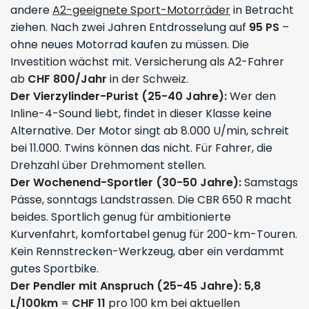
andere
A2-geeignete Sport-Motorräder
in Betracht
ziehen. Nach zwei Jahren Entdrosselung auf
95 PS
–
ohne neues Motorrad kaufen zu müssen. Die
Investition wächst mit. Versicherung als A2-Fahrer
ab
CHF 800/Jahr
in der Schweiz.
Der Vierzylinder-Purist (25-40 Jahre):
Wer den
Inline-4-Sound liebt, findet in dieser Klasse keine
Alternative. Der Motor singt ab 8.000 U/min, schreit
bei 11.000. Twins können das nicht. Für Fahrer, die
Drehzahl über Drehmoment stellen.
Der Wochenend-Sportler (30-50 Jahre):
Samstags
Pässe, sonntags Landstrassen. Die CBR 650 R macht
beides. Sportlich genug für ambitionierte
Kurvenfahrt, komfortabel genug für 200-km-Touren.
Kein Rennstrecken-Werkzeug, aber ein verdammt
gutes Sportbike.
Der Pendler mit Anspruch (25-45 Jahre):
5,8
L/100km
=
CHF 11
pro 100 km bei aktuellen