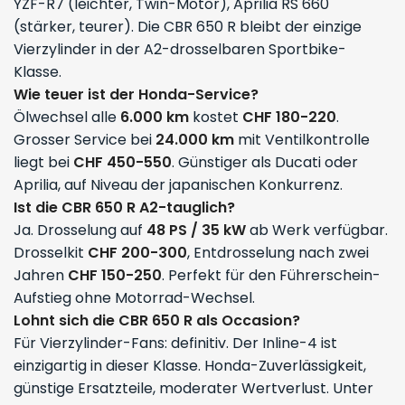
YZF-R7 (leichter, Twin-Motor), Aprilia RS 660
(stärker, teurer). Die CBR 650 R bleibt der einzige
Vierzylinder in der A2-drosselbaren Sportbike-
Klasse.
Wie teuer ist der Honda-Service?
Ölwechsel alle
6.000 km
kostet
CHF 180-220
.
Grosser Service bei
24.000 km
mit Ventilkontrolle
liegt bei
CHF 450-550
. Günstiger als Ducati oder
Aprilia, auf Niveau der japanischen Konkurrenz.
Ist die CBR 650 R A2-tauglich?
Ja. Drosselung auf
48 PS /
35 kW
ab Werk verfügbar.
Drosselkit
CHF 200-300
, Entdrosselung nach zwei
Jahren
CHF 150-250
. Perfekt für den Führerschein-
Aufstieg ohne Motorrad-Wechsel.
Lohnt sich die CBR 650 R als Occasion?
Für Vierzylinder-Fans: definitiv. Der Inline-4 ist
einzigartig in dieser Klasse. Honda-Zuverlässigkeit,
günstige Ersatzteile, moderater Wertverlust. Unter