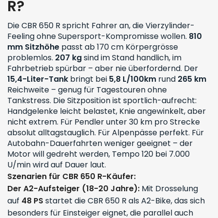
R?
Die CBR 650 R spricht Fahrer an, die Vierzylinder-
Feeling ohne Supersport-Kompromisse wollen.
810
mm Sitzhöhe
passt ab 170 cm Körpergrösse
problemlos.
207 kg
sind im Stand handlich, im
Fahrbetrieb spürbar – aber nie überfordernd. Der
15,4-Liter-Tank
bringt bei
5,8 L/100km
rund
265 km
Reichweite – genug für Tagestouren ohne
Tankstress. Die Sitzposition ist sportlich-aufrecht:
Handgelenke leicht belastet, Knie angewinkelt, aber
nicht extrem. Für Pendler unter 30 km pro Strecke
absolut alltagstauglich. Für Alpenpässe perfekt. Für
Autobahn-Dauerfahrten weniger geeignet – der
Motor will gedreht werden, Tempo 120 bei 7.000
U/min wird auf Dauer laut.
Szenarien für CBR 650 R-Käufer:
Der A2-Aufsteiger (18-20 Jahre):
Mit Drosselung
auf
48 PS
startet die CBR 650 R als A2-Bike, das sich
besonders für Einsteiger eignet, die parallel auch