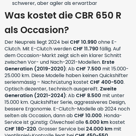
schwerer, aber agiler als erwartbar
Was kostet die CBR 650 R
als Occasion?
Der Neupreis liegt 2024 bei
CHF 10.990
ohne E-
Clutch. Mit E-Clutch werden
CHF 11.790
fällig. Auf
dem Occasion-Markt zeigt sich ein klarer Schnitt
zwischen Vor- und Nach-2021-Modellen.
Erste
Generation (2019-2020)
: Ab
CHF 7.500
mit 15.000-
25.000 km. Diese Modelle haben keinen Quickshifter
serienmässig – Nachrüstung kostet
CHF 400-500
.
Optisch dezenter, technisch ausgereift.
Zweite
Generation (2021-2024)
: Ab
CHF 8.500
mit unter
15.000 km. Quickshifter Serie, aggressiveres Design,
bessere Ergonomie. E-Clutch-Modelle ab 2024 noch
selten als Occasion, dann ab
CHF 10.000
. Honda-
Service ist günstig: Ölwechsel alle
6.000 km
kostet
CHF 180-220
. Grosser Service bei
24.000 km
mit
Ventilspiel-Kontrolle liegt bei
CHF 450-550
.