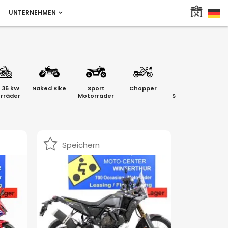
UNTERNEHMEN
 35 kW
Naked Bike
Sport
Chopper
Enduro -
rräder
Motorräder
Supermoto
Mo
Speichern