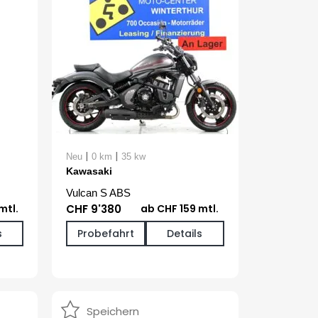
|
|
Neu
0 km
35 kw
Kawasaki
Vulcan S ABS
mtl.
CHF 9'380
ab CHF 159 mtl.
s
Probefahrt
Details
Speichern