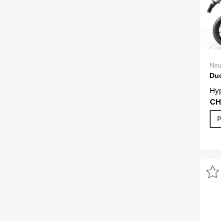
Neu
Duc
Hyp
CH