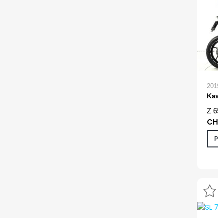
201
Ka
Z 6
CH