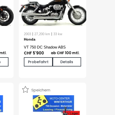
|
|
2003
27,200 km
33 kw
Honda
VT 750 DC Shadow ABS
mtl.
CHF 5'900
ab CHF 100 mtl.
s
Probefahrt
Details
Speichern