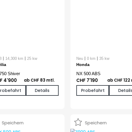
|
|
|
|
8
14,300 km
25 kw
Neu
0 km
35 kw
ilia
Honda
750 Shiver
NX 500 ABS
F 4'900
ab CHF 83 mtl.
CHF 7'190
ab CHF 122 
Probefahrt
Details
Probefahrt
Detail
Speichern
Speichern