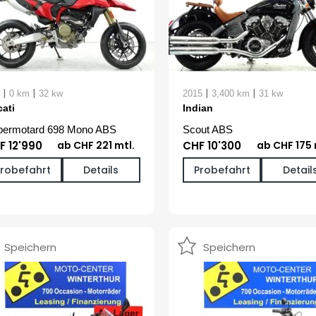
|
|
|
|
0 km
32 kw
2015
3,400 km
31 kw
ati
Indian
ermotard 698 Mono ABS
Scout ABS
F 12'990
ab CHF 221 mtl.
CHF 10'300
ab CHF 175 
Probefahrt
Details
Probefahrt
Detail
Speichern
Speichern