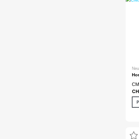
Neu
Ho
CM
CH