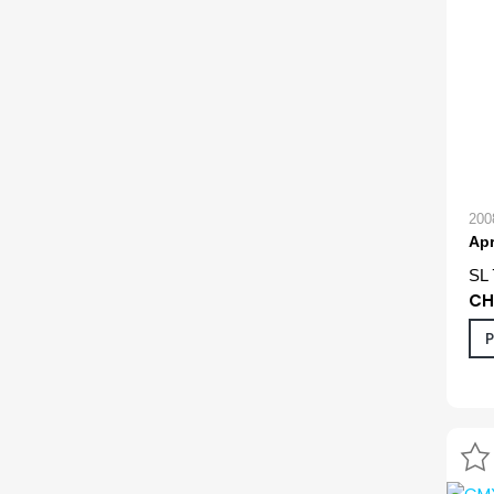
200
Apr
SL 
CH