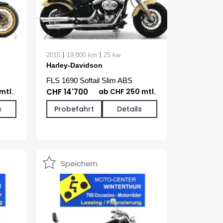
|
|
2015
19,800 km
25 kw
Harley-Davidson
FLS 1690 Softail Slim ABS
mtl.
CHF 14'700
ab CHF 250 mtl.
s
Probefahrt
Details
Speichern