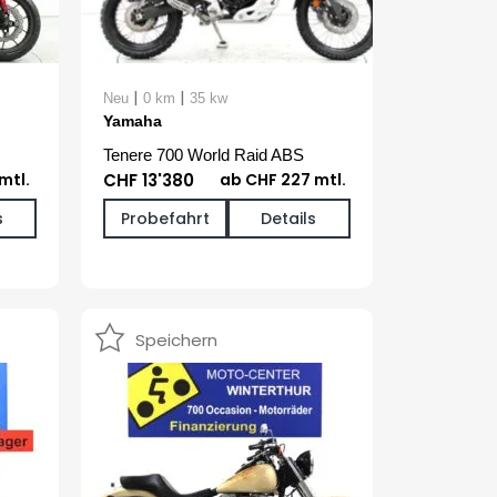
|
|
Neu
0 km
35 kw
Yamaha
Tenere 700 World Raid ABS
mtl.
CHF 13'380
ab CHF 227 mtl.
s
Probefahrt
Details
Speichern