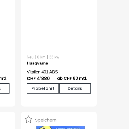
|
|
Neu
0 km
33 kw
Husqvarna
Vitpilen 401 ABS
mtl.
CHF 4'880
ab CHF 83 mtl.
s
Probefahrt
Details
Speichern