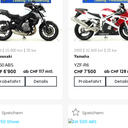
|
|
|
|
9
15,800 km
35 kw
2000
32,600 km
25 kw
wasaki
Yamaha
50 ABS
YZF-R6
F 6'900
ab CHF 117 mtl.
CHF 7'500
ab CHF 128 
Probefahrt
Details
Probefahrt
Detail
Speichern
Speichern