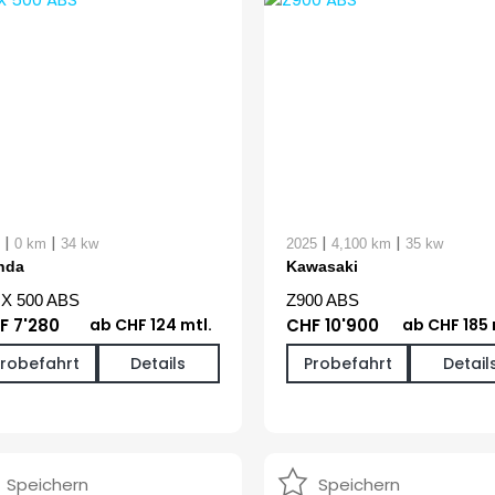
|
|
|
|
0 km
34 kw
2025
4,100 km
35 kw
nda
Kawasaki
X 500 ABS
Z900 ABS
F 7'280
ab CHF 124 mtl.
CHF 10'900
ab CHF 185 
Probefahrt
Details
Probefahrt
Detail
Speichern
Speichern