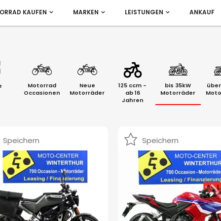
ORRAD KAUFEN
MARKEN
LEISTUNGEN
ANKAUF
Motorrad
Neue
125 ccm -
bis 35kW
über
e
Occasionen
Motorräder
ab 16
Motorräder
Moto
Jahren
Speichern
Speichern