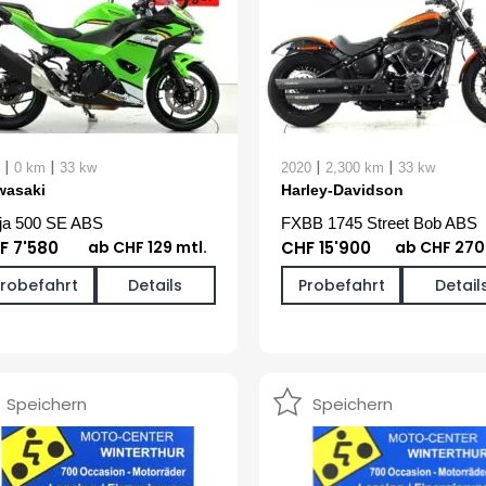
|
|
|
|
0 km
33 kw
2020
2,300 km
33 kw
wasaki
Harley-Davidson
ja 500 SE ABS
FXBB 1745 Street Bob ABS
F 7'580
ab CHF 129 mtl.
CHF 15'900
ab CHF 270 
Probefahrt
Details
Probefahrt
Detail
Speichern
Speichern