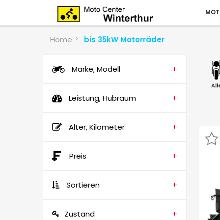
MOT
Home
bis 35kW Motorräder
Marke, Modell
+
All
Leistung, Hubraum
+
Alter, Kilometer
+
Preis
+
Sortieren
+
Zustand
+