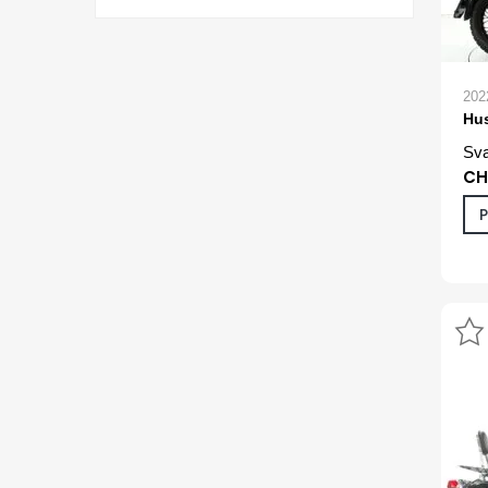
202
Hu
Sva
CH