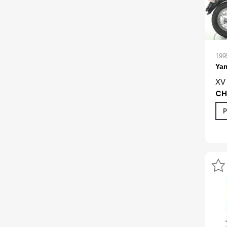
199
Ya
XV
CH