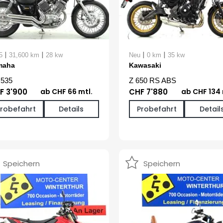
|
|
|
|
5
31,600 km
28 kw
Neu
0 km
35 kw
maha
Kawasaki
 535
Z 650 RS ABS
F 3'900
ab CHF 66 mtl.
CHF 7'880
ab CHF 134 
Probefahrt
Details
Probefahrt
Detail
Speichern
Speichern