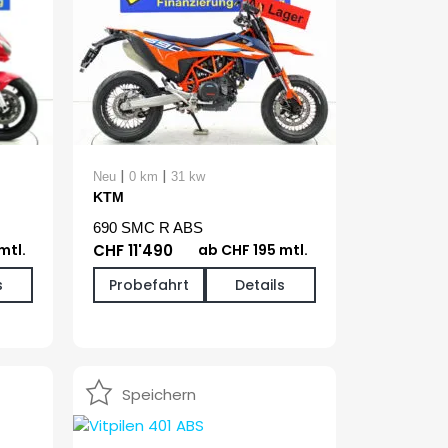
|
|
Neu
0 km
31 kw
KTM
690 SMC R ABS
mtl.
CHF 11'490
ab CHF 195 mtl.
s
Probefahrt
Details
Speichern