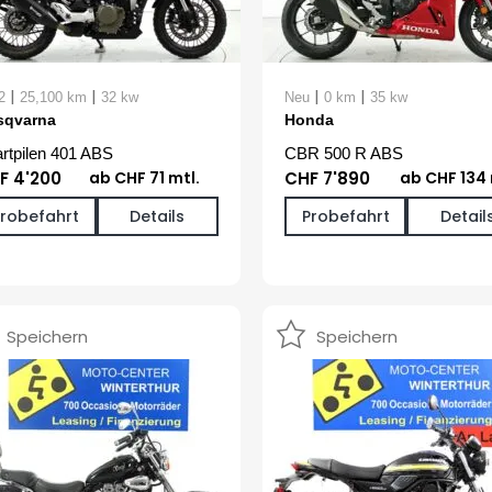
|
|
|
|
2
25,100 km
32 kw
Neu
0 km
35 kw
sqvarna
Honda
rtpilen 401 ABS
CBR 500 R ABS
F 4'200
ab CHF 71 mtl.
CHF 7'890
ab CHF 134 
Probefahrt
Details
Probefahrt
Detail
Speichern
Speichern