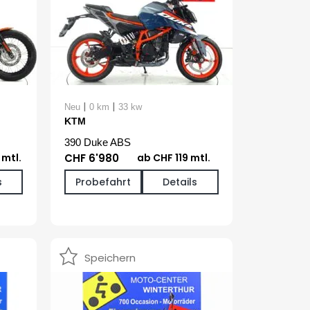
|
|
Neu
0 km
33 kw
KTM
390 Duke ABS
mtl.
CHF 6'980
ab CHF 119 mtl.
s
Probefahrt
Details
Speichern