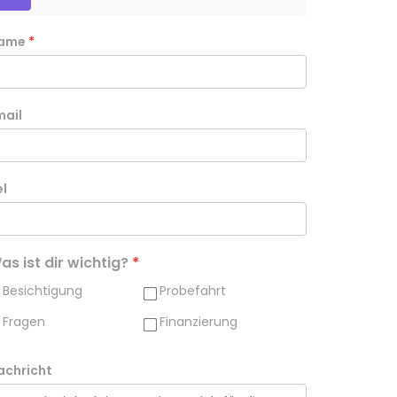
ame
mail
el
as ist dir wichtig?
Besichtigung
Probefahrt
Fragen
Finanzierung
achricht