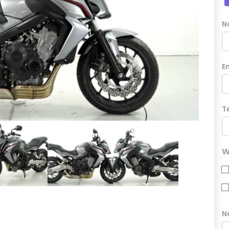
N
E
T
W
N