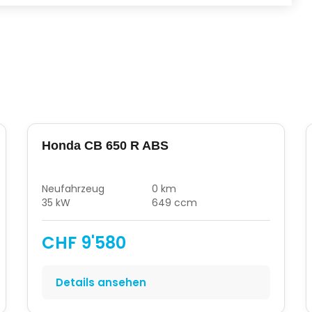
Honda CB 650 R ABS
Neufahrzeug
0 km
35 kW
649 ccm
CHF 9'580
Details ansehen