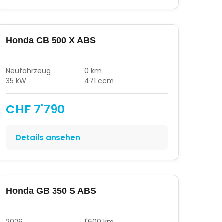
Honda CB 500 X ABS
Neufahrzeug
0 km
35 kW
471 ccm
CHF 7'790
Details ansehen
Honda GB 350 S ABS
2026
1'600 km