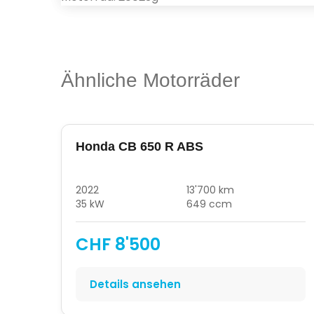
Ähnliche Motorräder
Honda CB 650 R ABS
2022
13'700 km
35 kW
649 ccm
CHF 8'500
Details ansehen