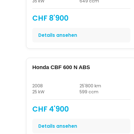
35 kW
649 ccm
CHF 8'900
Details ansehen
Honda CBF 600 N ABS
2008
25'800 km
25 kW
599 ccm
CHF 4'900
Details ansehen