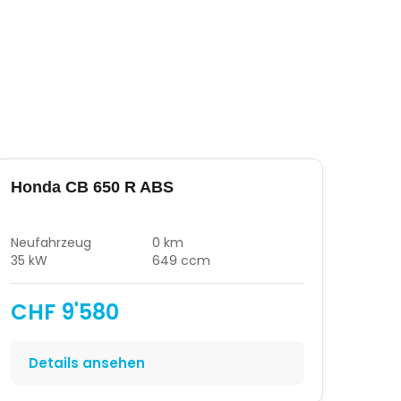
Honda CB 650 R ABS
Neufahrzeug
0 km
35 kW
649 ccm
CHF 9'580
Details ansehen