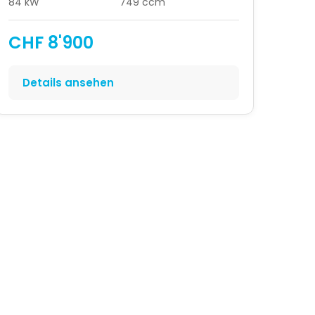
84 kW
749 ccm
CHF 8'900
Details ansehen