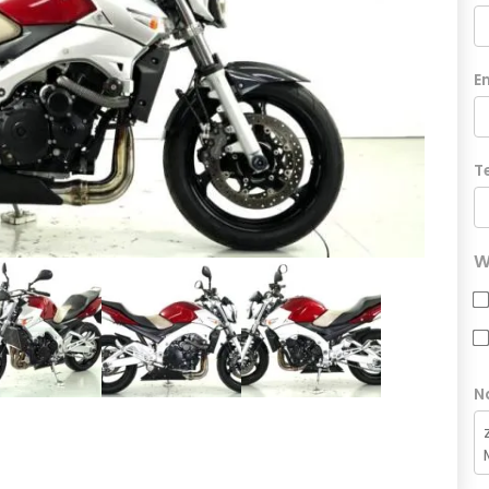
E
T
W
N