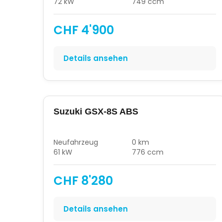
72 kW
749 ccm
CHF 4'900
Details ansehen
Suzuki GSX-8S ABS
Neufahrzeug
0 km
61 kW
776 ccm
CHF 8'280
Details ansehen