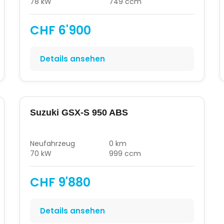
78 kW
749 ccm
CHF 6'900
Details ansehen
Suzuki GSX-S 950 ABS
Neufahrzeug
0 km
70 kW
999 ccm
CHF 9'880
Details ansehen