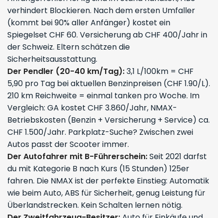
verhindert Blockieren. Nach dem ersten Umfaller
(kommt bei 90% aller Anfänger) kostet ein
Spiegelset CHF 60. Versicherung ab CHF 400/Jahr in
der Schweiz. Eltern schätzen die
Sicherheitsausstattung.
Der Pendler (20-40 km/Tag):
3,1 L/100km = CHF
5,90 pro Tag bei aktuellen Benzinpreisen (CHF 1.90/L).
210 km Reichweite = einmal tanken pro Woche. Im
Vergleich: GA kostet CHF 3.860/Jahr, NMAX-
Betriebskosten (Benzin + Versicherung + Service) ca.
CHF 1.500/Jahr. Parkplatz-Suche? Zwischen zwei
Autos passt der Scooter immer.
Der Autofahrer mit B-Führerschein:
Seit 2021 darfst
du mit Kategorie B nach Kurs (15 Stunden) 125er
fahren. Die NMAX ist der perfekte Einstieg: Automatik
wie beim Auto, ABS für Sicherheit, genug Leistung für
Überlandstrecken. Kein Schalten lernen nötig.
Der Zweitfahrzeug-Besitzer:
Auto für Einkäufe und