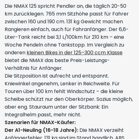
Die NMAX 125 spricht Pendler an, die täglich 20-50
km zurücklegen. 765 mm Sitzhöhe passt für Fahrer
zwischen 160 und 190 cm. 131 kg Gewicht machen
Rangieren einfach, auch für Fahranfänger. Der 6,6-
Liter-Tank reicht bei 3,1 L/100km für 210 km – eine
Woche Pendeln ohne Tankstopp. Im Vergleich zu
anderen
kleinen Bikes in der 125–300 ccm Klasse
bietet die NMAX das beste Preis-Leistungs-
Verhältnis für Anfänger.
Die Sitzposition ist aufrecht und entspannt.
Kniewinkel angenehm, Lenker in Reichweite. Für
Touren über 100 km fehlt Windschutz – die kleine
Scheibe schützt nur den Oberkörper. Sozius möglich,
aber eng. Stauraum unter der Sitzbank: Ein
Integralhelm passt, mehr nicht.
Szenarien für NMAX-Käufer:
Der A1-Neuling (16-18 Jahre):
Die NMAX verzeiht
Anfängerfehler. 131 kg sind im Stand handlich, ABS