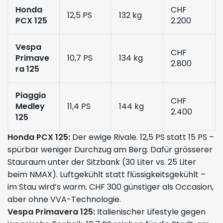
Honda
CHF
12,5 PS
132 kg
PCX 125
2.200
Vespa
CHF
Primave
10,7 PS
134 kg
2.800
ra 125
Piaggio
CHF
Medley
11,4 PS
144 kg
2.400
125
Honda PCX 125:
Der ewige Rivale. 12,5 PS statt 15 PS –
spürbar weniger Durchzug am Berg. Dafür grösserer
Stauraum unter der Sitzbank (30 Liter vs. 25 Liter
beim NMAX). Luftgekühlt statt flüssigkeitsgekühlt –
im Stau wird’s warm. CHF 300 günstiger als Occasion,
aber ohne VVA-Technologie.
Vespa Primavera 125:
Italienischer Lifestyle gegen