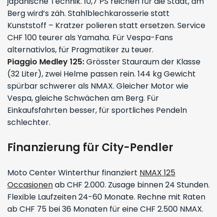
japanische Technik. 10,7 PS reichen für die Stadt, am
Berg wird’s zäh. Stahlblechkarosserie statt
Kunststoff – Kratzer polieren statt ersetzen. Service
CHF 100 teurer als Yamaha. Für Vespa-Fans
alternativlos, für Pragmatiker zu teuer.
Piaggio Medley 125:
Grösster Stauraum der Klasse
(32 Liter), zwei Helme passen rein. 144 kg Gewicht
spürbar schwerer als NMAX. Gleicher Motor wie
Vespa, gleiche Schwächen am Berg. Für
Einkaufsfahrten besser, für sportliches Pendeln
schlechter.
Finanzierung für City-Pendler
Moto Center Winterthur finanziert
NMAX 125
Occasionen
ab CHF 2.000. Zusage binnen 24 Stunden.
Flexible Laufzeiten 24-60 Monate. Rechne mit Raten
ab CHF 75 bei 36 Monaten für eine CHF 2.500 NMAX.